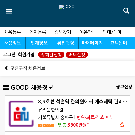
채용등록
인재등록
정보찾기
이용안내
임대/매매
채용정보
인재정보
취업광장
마이페이지
고객센터
로그인
회원가입
정회원신청
배너신청
구인구직 채용정보
GOOD 채용정보
광고신청
8,9호선 석촌역 한의원에서 에스테틱 관리사 님을 모십니다.
유리움한의원
서울특별시 송파구
|
병원·의료·간호·피부
|
연봉
3600만원↑
상시모집