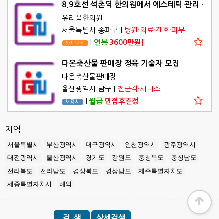
8,9호선 석촌역 한의원에서 에스테틱 관리사 님을 모십니다.
유리움한의원
서울특별시 송파구
|
병원·의료·간호·피부
|
연봉
3600만원↑
상시모집
다온축산물 판매장 정육 기술자 모집
다온축산물판매장
울산광역시 남구
|
전문직·서비스
|
월급
면접후결정
채용시
지역