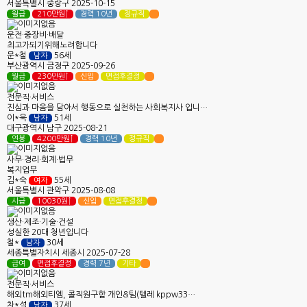
서울특별시
중랑구
2025-10-15
월급
210만원↑
경력 10년
정규직
운전·중장비·배달
최고가되기위해노려합니다
문*철
56세
남자
부산광역시
금정구
2025-09-26
월급
230만원↑
신입
면접후결정
전문직·서비스
진심과 마음을 담아서 행동으로 실천하는 사회복지사 입니…
이*욱
51세
남자
대구광역시
남구
2025-08-21
연봉
4200만원↑
경력 10년
정규직
사무·경리·회계·법무
복지업무
김*숙
55세
여자
서울특별시
관악구
2025-08-08
시급
10030원↑
신입
면접후결정
생산·제조·기술·건설
성실한 20대 청년입니다
철*
30세
남자
세종특별자치시
세종시
2025-07-28
급여
면접후결정
경력 7년
기타
전문직·서비스
해외tm해외티엠, 콜직원구함 개인&팀(텔레 kppw33…
차*석
37세
남자