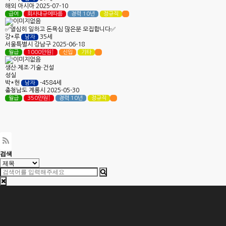
해외
아시아
2025-07-10
급여
회사내규에따름
경력 10년
정규직
✅열심히 일하고 돈욕심 많은분 모집합니다✅
강*루
35세
남자
서울특별시
강남구
2025-06-18
월급
1000만원↑
신입
기타
생산·제조·기술·건설
성실
박*현
-4584세
남자
충청남도
계룡시
2025-05-30
월급
350만원↑
경력 10년
정규직
다음
맨끝
검색