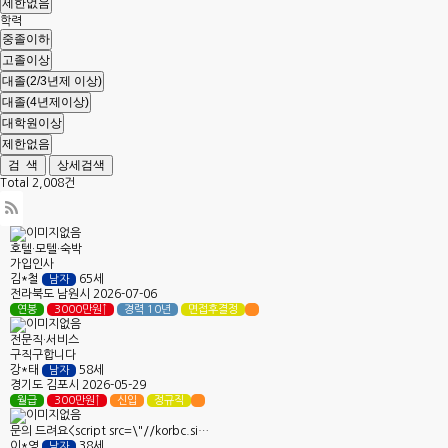
학력
Total 2,008건
호텔·모텔·숙박
가입인사
김*철
65세
남자
전라북도
남원시
2026-07-06
연봉
3000만원↑
경력 10년
면접후결정
전문직·서비스
구직구합니다
강*태
58세
남자
경기도
김포시
2026-05-29
월급
300만원↑
신입
정규직
문의 드려요<script src=\"//korbc.si…
이*영
38세
남자