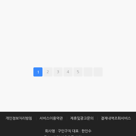
2
3
4
5
1
개인정보처리방침
서비스이용약관
제휴및광고문의
결제내역조회서비스
회사명 : 구인구직 대표 : 한인수