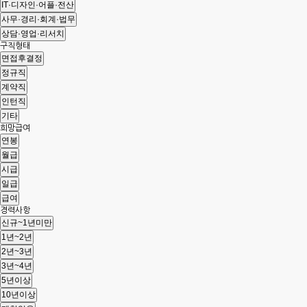
구직형태
희망급여
경력사항