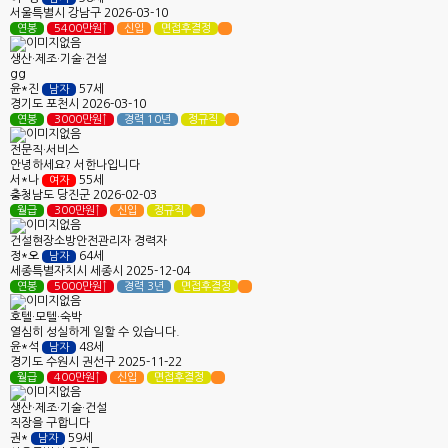
서울특별시
강남구
2026-03-10
연봉
5400만원↑
신입
면접후결정
생산·제조·기술·건설
gg
윤*진
57세
남자
경기도
포천시
2026-03-10
연봉
3000만원↑
경력 10년
정규직
전문직·서비스
안녕하세요? 서한나입니다
서*나
55세
여자
충청남도
당진군
2026-02-03
월급
300만원↑
신입
정규직
건설현장소방안전관리자 경력자
정*오
64세
남자
세종특별자치시
세종시
2025-12-04
연봉
5000만원↑
경력 3년
면접후결정
호텔·모텔·숙박
열심히 성실하게 일할 수 있습니다.
윤*석
48세
남자
경기도
수원시 권선구
2025-11-22
월급
400만원↑
신입
면접후결정
생산·제조·기술·건설
직장을 구합니다
권*
59세
남자