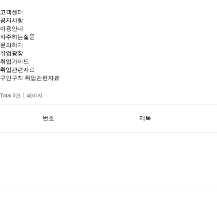
고객센터
공지사항
이용안내
자주하는질문
문의하기
취업광장
취업가이드
취업관련자료
구인구직 취업관련자료
Total 0건
1 페이지
번호
제목